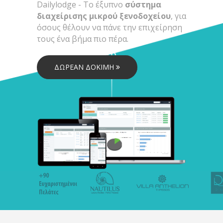
Dailylodge - Tο έξυπνο
σύστημα
διαχείρισης μικρού ξενοδοχείου
, για
όσους θέλουν να πάνε την επιχείρηση
τους ένα βήμα πιο πέρα.
ΔΩΡΕΑΝ ΔΟΚΙΜΗ