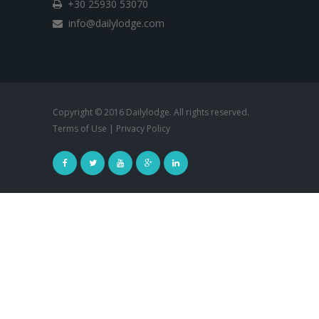
+30 25930 53070
info@dailylodge.com
Copyright © 2016 Dailylodge. All rights reserved.
Terms of Use
|
Privacy Policy