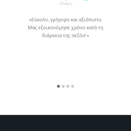
- Dhotels -
«Εύκολο, γρήγορο και αξιόπιστο.
«Λει
Μας εξοικονόμησε χρόνο κατά τη
δουλέψ
διάρκεια της σεζόν! »
έχει π
καλοκ