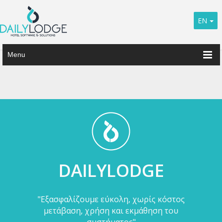
EN
Menu
DAILYLODGE
"Εξασφαλίζουμε εύκολη, χωρίς κόστος
μετάβαση, χρήση και εκμάθηση του